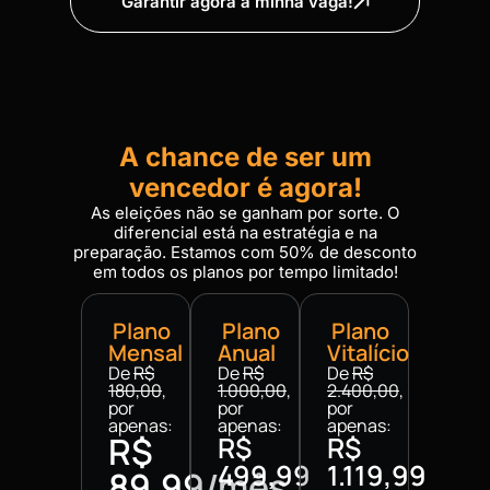
Garantir agora a minha vaga!
A chance de ser um
vencedor é agora!
As eleições não se ganham por sorte. O
diferencial está na estratégia e na
preparação. Estamos com 50% de desconto
em todos os planos por tempo limitado!
Plano
Plano
Plano
Mensal
Anual
Vitalício
De
R$
De
R$
De
R$
180,00
,
1.000,00
,
2.400,00
,
por
por
por
apenas:
apenas:
apenas:
R$
R$
R$
499,99
1.119,99
89,99/mês