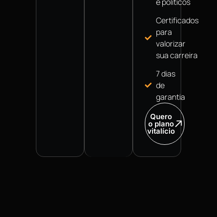
e políticos
Certificados
para
valorizar
sua carreira
7 dias
de
garantia
Quero
o plano
vitalício