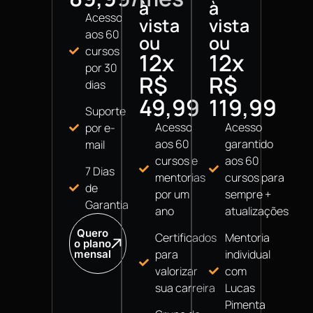
à
à
Acesso
vista
vista
aos 60
ou
ou
cursos
12x
12x
por 30
R$
R$
dias
49,99
119,99
Suporte
Acesso
Acesso
por e-
aos 60
garantido
mail
cursos e
aos 60
7 Dias
mentorias
cursos para
de
por um
sempre +
Garantia
ano
atualizações
Quero
Certificados
Mentoria
o plano
para
individual
mensal
valorizar
com
sua carreira
Lucas
Pimenta