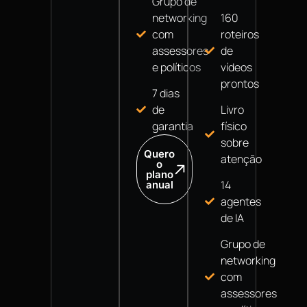
Grupo de
networking
160
com
roteiros
assessores
de
e políticos
vídeos
prontos
7 dias
de
Livro
garantia
físico
sobre
Quero
atenção
o
plano
14
anual
agentes
de IA
Grupo de
networking
com
assessores